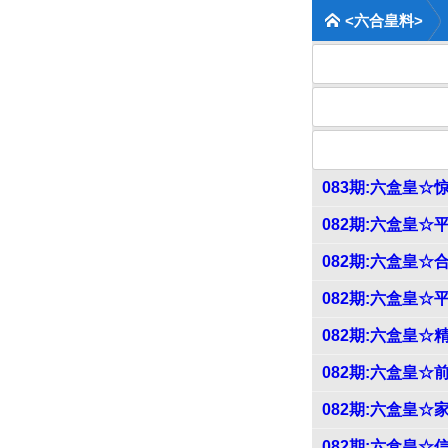
<六合皇料>
083期:六盒皇☆
082期:六盒皇☆
082期:六盒皇☆
082期:六盒皇☆
082期:六盒皇☆
082期:六盒皇☆
082期:六盒皇☆
082期:六盒皇☆