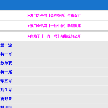
➤澳门九牛网【金牌⑤码】年赚百万
➤澳门全讯网【一波中特】助理泄露
➤白娘子【一肖一码】期期提前公开
惊世一波
平特一肖
合数单双
平特一尾
精华五肖
前后生肖
家禽野兽
信封四行