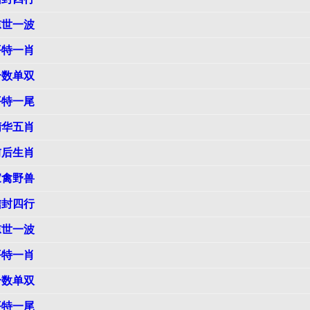
惊世一波
平特一肖
合数单双
平特一尾
精华五肖
前后生肖
家禽野兽
信封四行
惊世一波
平特一肖
合数单双
平特一尾