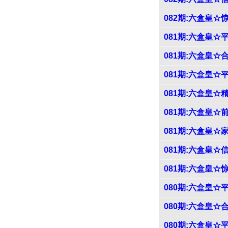
082期:六盒皇☆
081期:六盒皇☆
081期:六盒皇☆
081期:六盒皇☆
081期:六盒皇☆
081期:六盒皇☆
081期:六盒皇☆
081期:六盒皇☆
081期:六盒皇☆
080期:六盒皇☆
080期:六盒皇☆
080期:六盒皇☆