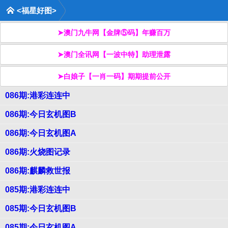
<福星好图>
➤澳门九牛网【金牌⑤码】年赚百万
➤澳门全讯网【一波中特】助理泄露
➤白娘子【一肖一码】期期提前公开
086期:港彩连连中
086期:今日玄机图B
086期:今日玄机图A
086期:火烧图记录
086期:麒麟救世报
085期:港彩连连中
085期:今日玄机图B
085期:今日玄机图A