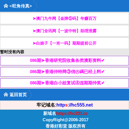
<旺角传真>
➤澳门九牛网【金牌⑤码】年赚百万
➤澳门全讯网【一波中特】助理泄露
➤白娘子【一肖一码】期期提前公开
暂时没有内容
086期➤香港研究院收集各类澳彩资料✔
086期➤香港仲特网③俏㊅碼已经上料✔
086期➤香港白小姐复试④连期期仲奖✔
返回首页
牢记域名:
http
s
://hc555.net
新域名
https://hc333.cc
CopyRight@2006-2017
香港好彩堂 版权所有