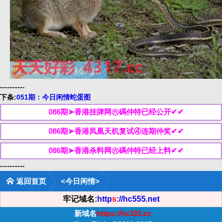
----------
下条:
051期：今日闲情蛇蛋图
086期➤香港挂牌网㊅碼仲特已经公开✔✔
086期➤香港凤凰天机复试④连期仲奖✔✔
086期➤香港杀料网㊅碼仲特已经上料✔✔
----------
返回首页
<今日闲情>
牢记域名:
http
s
://hc555.net
新域名
https://hc333.cc