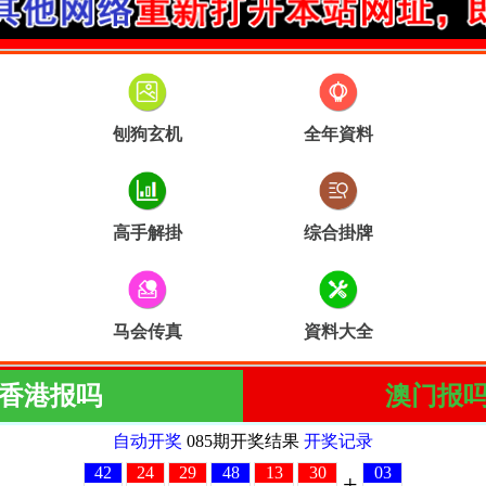
刨狗玄机
全年資料
高手解掛
综合掛牌
马会传真
資料大全
香港报吗
澳门报