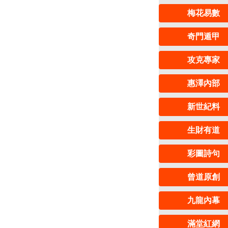
梅花易數
奇門遁甲
攻克專家
惠澤內部
新世紀料
生財有道
彩圖詩句
曾道原創
九龍內幕
滿堂紅網