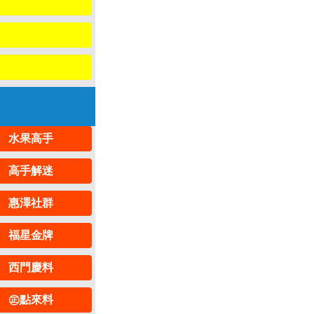
水果高手
高手解迷
惠澤社群
福星金牌
西門慶料
㊣點來料