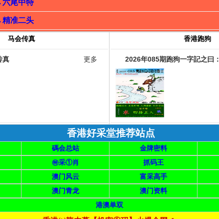
彩→六尾中特
彩→精准二头
马会传真
香港跑狗
传真
更多
2026年085期跑狗一字記之曰
香港好采堂推荐站点
碼会总站
金牌密料
㊕采①肖
抓码王
澳门风云
富采高手
澳门青龙
澳门资料
港澳单双