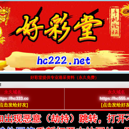
好彩堂提供专业港采资料（永久免费）
！
永久域名
永久域名
ttps://hc333.cc
https://hc555.n
[点击发给好友]
[点击发给好友