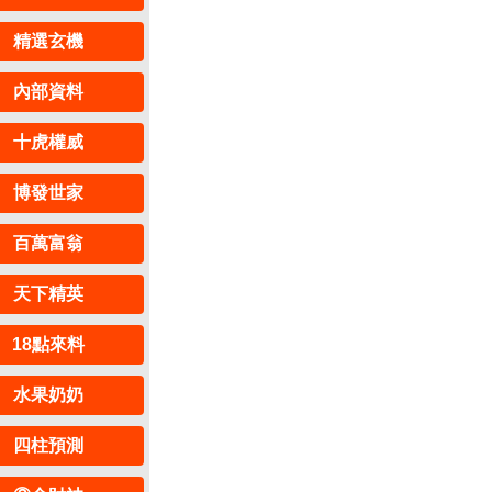
精選玄機
內部資料
十虎權威
博發世家
百萬富翁
天下精英
18點來料
水果奶奶
四柱預測