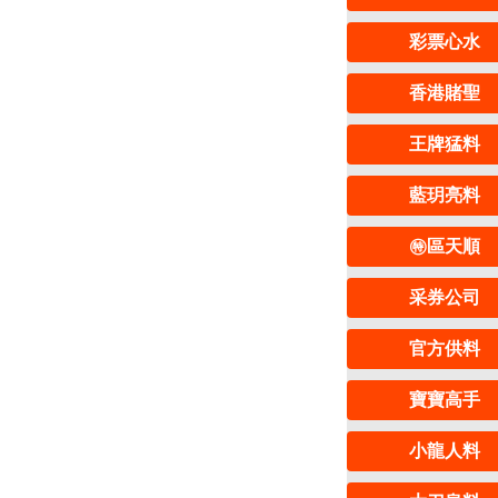
彩票心水
香港賭聖
王牌猛料
藍玥亮料
㊕區天順
采券公司
官方供料
寶寶高手
小龍人料