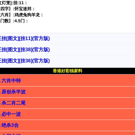
红灯笼]:挂:11：
〖四字〗:怀宝迷邦：
〖六肖〗:鸡虎兔狗羊龙：
门数〗:4.5门：
挂[图文][挂11](官方版)
挂[图文][挂38](官方版)
挂[图文][挂36](官方版)
香港好彩独家料
彩→六肖中特
彩→原创杀半波
彩→杀二肖二尾
彩→必中一波
→绝杀3合